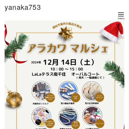
コ
yanaka753
ン
テ
ン
ツ
へ
移
動