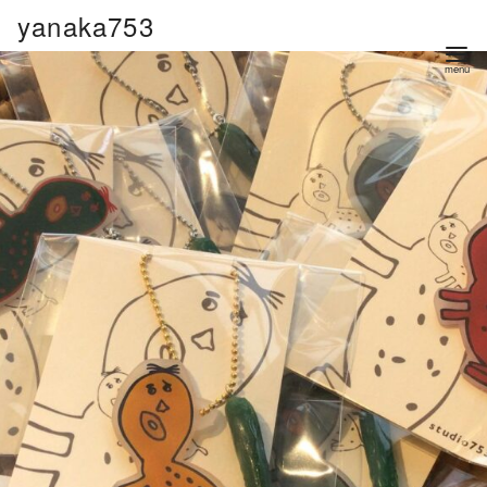
コ
yanaka753
ン
テ
ン
ツ
へ
移
動