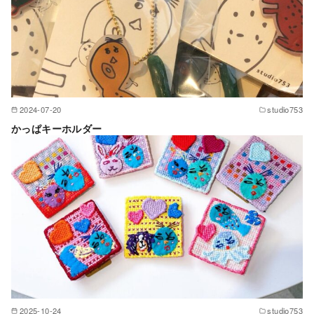
2024-07-20
studio753
かっぱキーホルダー
2025-10-24
studio753