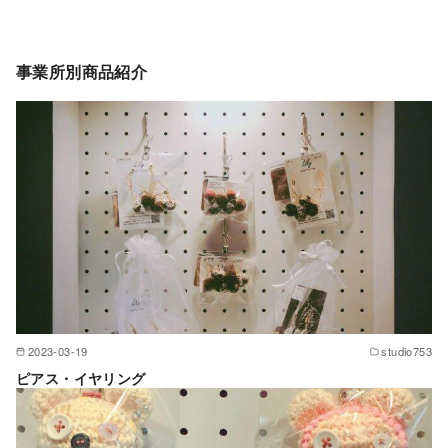
事業所別商品紹介
2023-03-19
studio753
ピアス・イヤリング