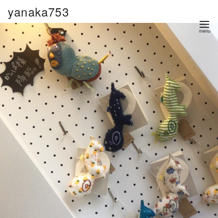
コ
yanaka753
ン
テ
ン
ツ
へ
移
動