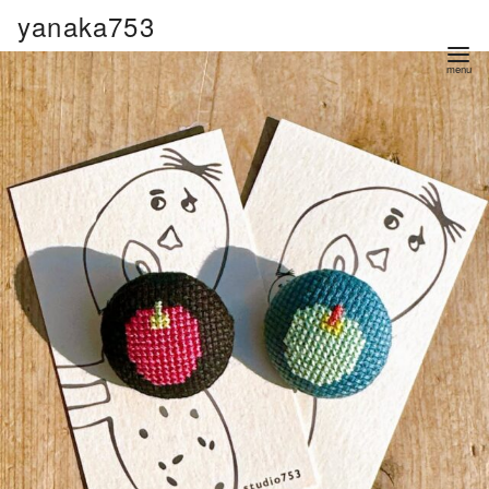
コ
yanaka753
ン
テ
ン
ツ
へ
移
動