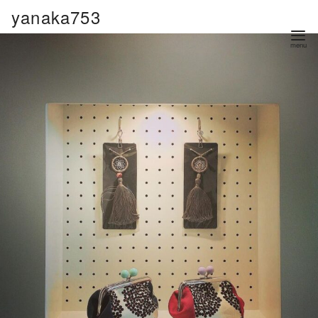
コ
yanaka753
ン
テ
ン
ツ
へ
移
動