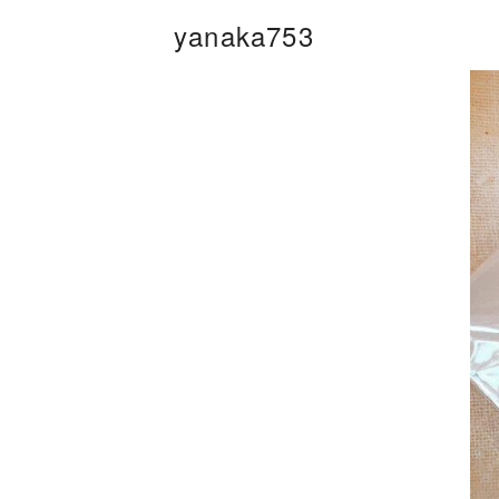
コ
yanaka753
ン
テ
ン
ツ
へ
移
動