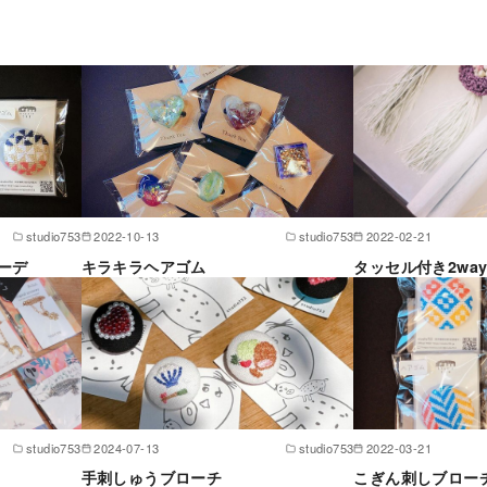
studio753
2022-10-13
studio753
2022-02-21
ーデ
キラキラヘアゴム
タッセル付き2wa
studio753
2024-07-13
studio753
2022-03-21
手刺しゅうブローチ
こぎん刺しブロー