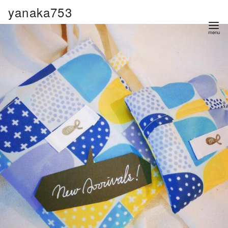
コ
yanaka753
ン
テ
ン
ツ
へ
移
動