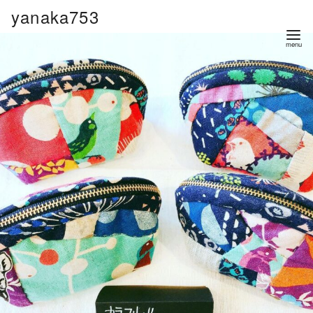
コ
yanaka753
ン
テ
ン
ツ
へ
移
動