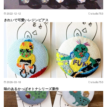
2022-12-12
studio753
きれいで可愛いレジンピアス
2026-03-18
studio753
味のあるかっぱオトナシリーズ新作