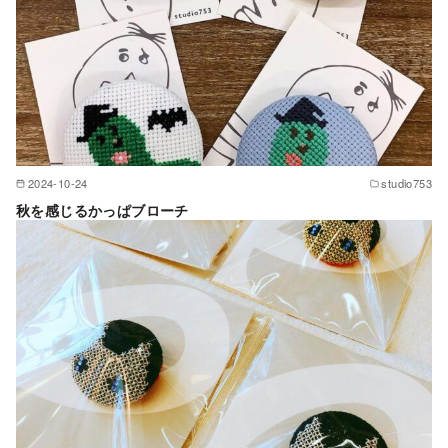
2024-10-24
studio753
秋を感じるかっぱブローチ