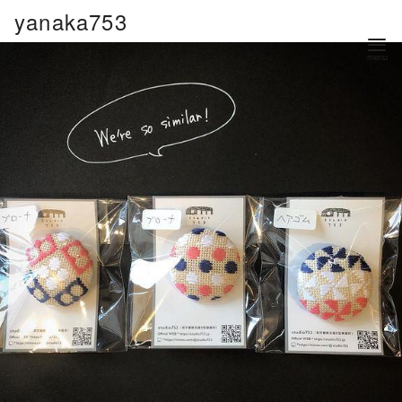
コ
yanaka753
ン
テ
ン
ツ
へ
移
動