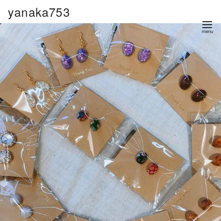
コ
yanaka753
ン
テ
ン
ツ
へ
移
動