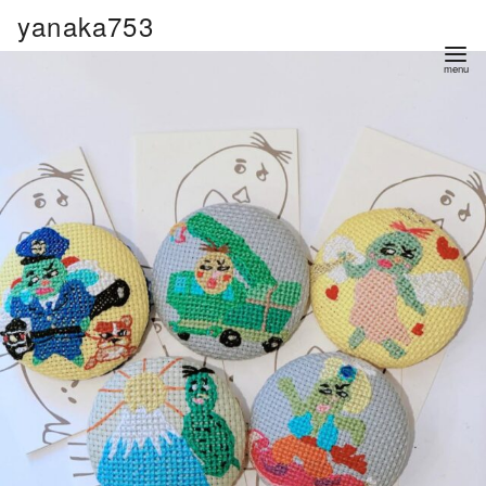
コ
yanaka753
ン
テ
ン
ツ
へ
移
動