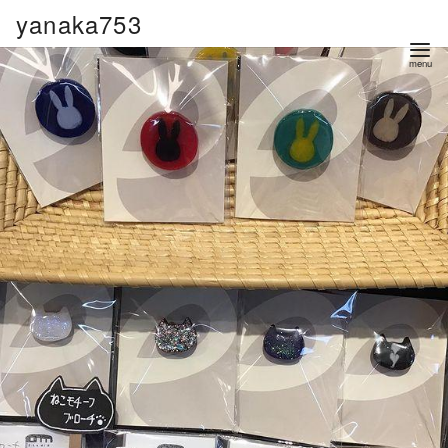
コ
yanaka753
ン
テ
ン
ツ
へ
移
動