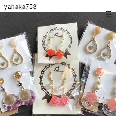
コ
yanaka753
ン
テ
ン
ツ
へ
移
動