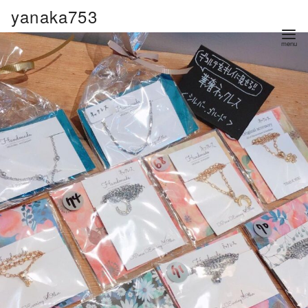
コ
yanaka753
ン
テ
ン
ツ
へ
移
動