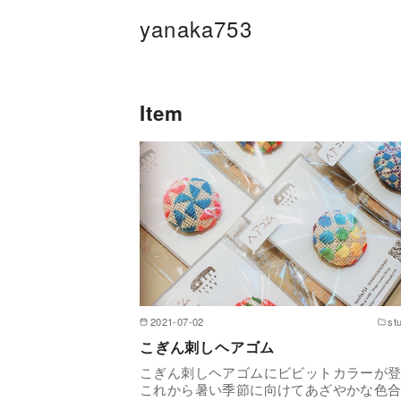
コ
yanaka753
ン
テ
ン
ツ
へ
移
動
2021-07-02
st
こぎん刺しヘアゴム
こぎん刺しヘアゴムにビビットカラーが
これから暑い季節に向けてあざやかな色