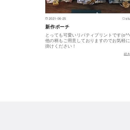
2021-06-25
st
新作ポーチ
とっても可愛いリバティプリントです(o^^
他の柄もご用意しておりますのでお気軽
掛けください！
続