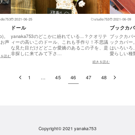
udio753
2021-06-25
studio753
2021-06-09
ドール
ブックカバ
o)。
yanaka753のどこかに紛れている...？クオリテ
ブックカバ
にお声
ィーの高いこのドール、これも手作り！不思議
ックカバー
な見た目だけどどこか愛嬌のあるこの子を、是
はいろいろ
非探しに来てみて下さ…
愛らしい種
きを読む
続きを読む
1
…
45
46
47
48
Copyright© 2021
yanaka753