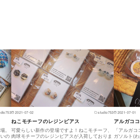
udio753
2021-07-02
studio753
2021-07-01
ねこモチーフのレジンピアス
アルガココ
登場。
可愛らしい新作の登場ですよ！ねこモチーフ、
「アルガコ
合いの
肉球モチーフのレジンピアスが入荷しておりま
ガソルト(