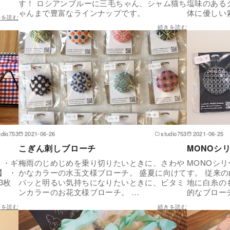
す！ ロシアンブルーに三毛ちゃん、シャム猫ち
塩味のある
ゃんまで豊富なラインナップです。
体に優しい
きを読む
続きを読む
udio753
2021-06-26
studio753
2021-06-25
こぎん刺しブローチ
MONOシ
 ・ギ
梅雨のじめじめを乗り切りたいときに、さわや
MONOシ
】 ・
かなカラーの水玉文様ブローチ。 盛夏に向けて
す。 従来
3枚
パッと明るい気持ちになりたいときに、ビタミ
地に白糸の
ンカラーのお花文様ブローチ。 …
的なブロー
きを読む
続きを読む