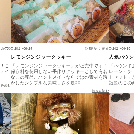
udio753
2021-06-25
商品のご紹介
2021-06-25
レモンジンジャークッキー
人気パウン
た！こ
「レモンジンジャークッキー」が販売中です！
「パウンド
るアイ
保存料を使用しない手作りクッキーとして有名
レーン・チ
なこの商品、ハンドメイドならではの素材を活
トセット」
かしたシンプルな美味しさを是非…
話題のこの
きを読む
続きを読む