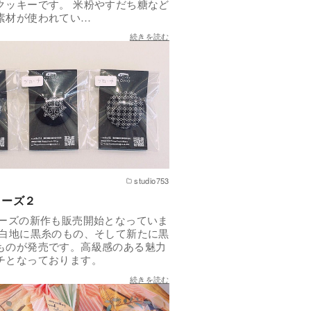
クッキーです。 米粉やすだち糖など
素材が使われてい…
続きを読む
studio753
リーズ２
リーズの新作も販売開始となっていま
の白地に黒糸のもの、そして新たに黒
ものが発売です。高級感のある魅力
チとなっております。
続きを読む