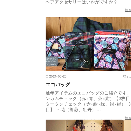
ヘアアクセサリーはいかがですか？
続
2021-06-26
st
エコバッグ
通年アイテムのエコバッグのご紹介です。
ンガムチェック（赤×青、茶×紺）【2枚目
タータンチェック（赤×紺×緑、紺×緑）【
目】 ・花（薔薇、牡丹）…
続