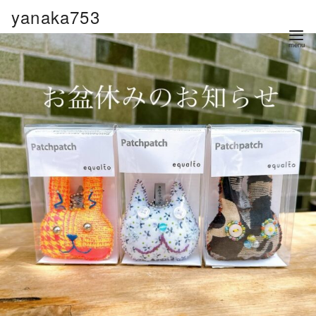
コ
yanaka753
ン
テ
ン
ツ
へ
移
動